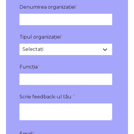
Denumirea organizației
*
Tipul organizației
*
Funcția
*
Scrie feedback-ul tău
*
Email
*